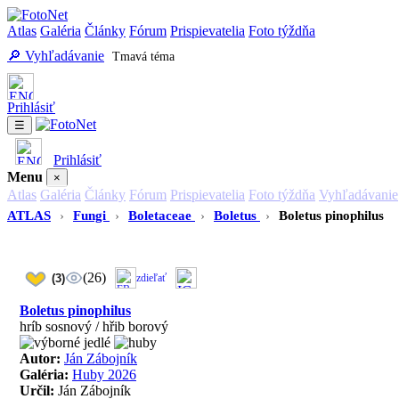
Atlas
Galéria
Články
Fórum
Prispievatelia
Foto týždňa
🔎 Vyhľadávanie
Tmavá téma
Prihlásiť
☰
Prihlásiť
Menu
×
Atlas
Galéria
Články
Fórum
Prispievatelia
Foto týždňa
Vyhľadávanie
ATLAS
›
Fungi
›
Boletaceae
›
Boletus
›
Boletus pinophilus
(26)
(3)
zdieľať
Boletus pinophilus
hríb sosnový / hřib borový
Autor:
Ján Zábojník
Galéria:
Huby 2026
Určil:
Ján Zábojník