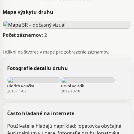
Mapa výskytu druhu
Počet záznamov:
2
ℹ️ Klikni na štvorec v mape pre zobrazenie záznamov.
Fotografie detailu druhu
Oldřich Roučka
Pavol Kolárik
2018-11-03
2012-10-10
Často hľadané na internete
Používatelia hľadajú napríklad: lopatovka obyčajná,
Auriscalpium vulgare, fotografie druhu lopatovka