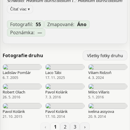
Schwalb; Hydnum auriscalpium L.; Hydnum auriscalpium
var. auriscalpium L.; Hydnum fechtneri Velen.; Leptodon
Čítať viac ▾
auriscalpium (L.) Quél.; Pleurodon auriscalpium (L.) P.
Karst.; Pleurodon fechtneri (Velen.) Cejp; Scutiger
auriscalpium (L.) Paulet
Fotografií:
55
Zmapované:
Áno
Poznámka:
—
Zdroj:
-
Aktualizované: —, 04.03.2026 21:08
Fotografie druhu
Všetky fotky druhu
Ladislav Pomšár
Laco Tábi
Viliam Ridzoň
6. 7. 2005
17. 11. 2025
4. 3. 2024
Robert Olach
Pavol Kolárik
Milos Villaris
26. 5. 2016
7. 3. 2016
5. 1. 2016
Pavol Kolárik
Pavol Kolárik
ivelina assyova
21. 10. 2015
17. 10. 2014
20. 9. 2014
‹
1
2
3
›