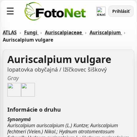
☰
Prihlásiť
ATLAS
›
Fungi
›
Auriscalpiaceae
›
Auriscalpium
›
Auriscalpium vulgare
Auriscalpium vulgare
lopatovka obyčajná / lžíčkovec šiškový
Gray
Informácie o druhu
Synonymá
Auriscalpium auriscalpium (L.) Kuntze; Auriscalpium
fechtneri (Velen.) Nikol.; Hydnum atrotomentosum