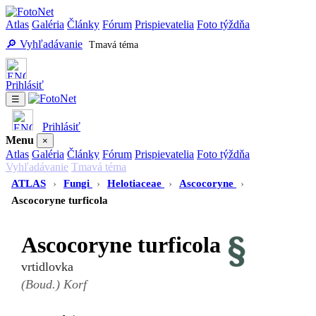
Atlas
Galéria
Články
Fórum
Prispievatelia
Foto týždňa
🔎 Vyhľadávanie
Tmavá téma
Prihlásiť
☰
Prihlásiť
Menu
×
Atlas
Galéria
Články
Fórum
Prispievatelia
Foto týždňa
Vyhľadávanie
Tmavá téma
ATLAS
›
Fungi
›
Helotiaceae
›
Ascocoryne
›
Ascocoryne turficola
Ascocoryne turficola
vrtidlovka
(Boud.) Korf