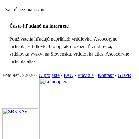
Zatiaľ bez mapovania.
Často hľadané na internete
Používatelia hľadajú napríklad: vrtidlovka, Ascocoryne
turficola, vrtidlovka biotop, ako rozoznať vrtidlovka,
vrtidlovka výskyt na Slovensku, vrtidlovka atlas, Ascocoryne
turficola atlas.
FotoNet © 2026
·
O projekte
·
FAQ
·
Pravidlá
·
Kontakt
·
GDPR