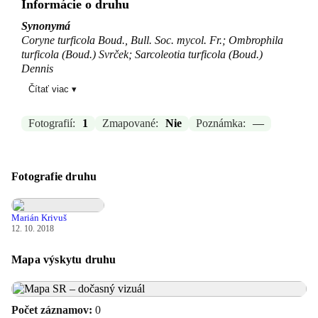
Informácie o druhu
Synonymá
Coryne turficola Boud., Bull. Soc. mycol. Fr.; Ombrophila
turficola (Boud.) Svrček; Sarcoleotia turficola (Boud.)
Dennis
Čítať viac ▾
Zdroj:
-
Aktualizované: —, 04.03.2026 21:08
Fotografií:
1
Zmapované:
Nie
Poznámka:
—
Fotografie druhu
Marián Krivuš
12. 10. 2018
Mapa výskytu druhu
Počet záznamov:
0