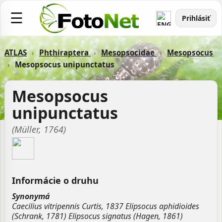
☰
Prihlásiť
ATLAS
›
Phthiraptera
›
Mesopsocidae
›
Mesopsocus
›
Mesopsocus unipunctatus
Mesopsocus
unipunctatus
(Müller, 1764)
Informácie o druhu
Synonymá
Caecilius vitripennis Curtis, 1837 Elipsocus aphidioides
(Schrank, 1781) Elipsocus signatus (Hagen, 1861)