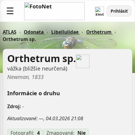
☰
Prihlásiť
ATLAS
›
Odonata
›
Libellulidae
›
Orthetrum
›
Orthetrum sp.
Orthetrum sp.
vážka (bližšie neurčená)
Newman, 1833
Informácie o druhu
Zdroj:
-
Aktualizované: —, 04.03.2026 21:08
Fotografií:
4
Zmapované:
Nie