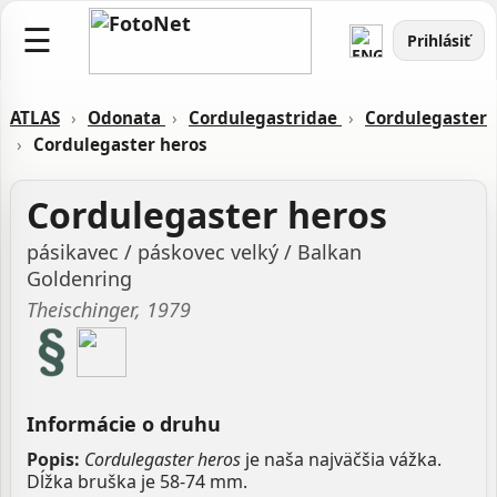
☰
Prihlásiť
ATLAS
›
Odonata
›
Cordulegastridae
›
Cordulegaster
›
Cordulegaster heros
Cordulegaster heros
pásikavec / páskovec velký / Balkan
Goldenring
Theischinger, 1979
Informácie o druhu
Popis:
Cordulegaster heros
je naša najväčšia vážka.
Dĺžka bruška je 58-74 mm.