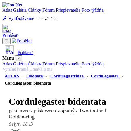
Atlas
Galéria
Články
Fórum
Prispievatelia
Foto týždňa
🔎 Vyhľadávanie
Tmavá téma
Prihlásiť
☰
Prihlásiť
Menu
×
Atlas
Galéria
Články
Fórum
Prispievatelia
Foto týždňa
Vyhľadávanie
Tmavá téma
ATLAS
›
Odonata
›
Cordulegastridae
›
Cordulegaster
›
Cordulegaster bidentata
Cordulegaster bidentata
pásikavec / páskovec dvojzubý / Two-toothed
Golden-ring
Selys, 1843