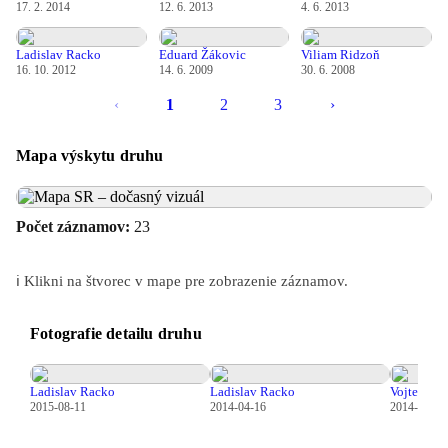
17. 2. 2014
12. 6. 2013
4. 6. 2013
Pterostigma
je čierna.
Nohy-
sú čierne.
Ladislav Racko
Eduard Žákovic
Viliam Ridzoň
16. 10. 2012
14. 6. 2009
30. 6. 2008
Možnosť zámeny:
Zámeniť sa dá hlavne s C.boltonii,ktorý
má na boku hrudi 3 žlté pásy a na 4.-8.článku bruška po dve
‹
1
2
3
›
pásky .
Mapa výskytu druhu
Bionómia:
Doba letu imág je od konca mája do konca júla.
Larvy dosahujú dĺžku 39-44mm a vyvíjajú sa 4-5
rokov.Zimuje vajíčko a larva.
Počet záznamov:
23
Biotop:
osídľuje podhorské a horské prameniská a potôčky.
Výskyt/Ochrana:
Zriedkavý a chránený druh. Vzhľadom na
ℹ️ Klikni na štvorec v mape pre zobrazenie záznamov.
dlhý larválny vývoj je ohrozený hlavne zmenou biotopu.
Fotografie detailu druhu
Synonymá
Cordulegaster bidentata anatolicus Selys, 1873
Cordulegaster bidentata sicilicus Fraser, 1929
Ladislav Racko
Ladislav Racko
Vojtech P
Zdroj:
GBIF
2015-08-11
2014-04-16
2014-01-22
Aktualizované: Laco Tábi, 21.04.2026 11:08