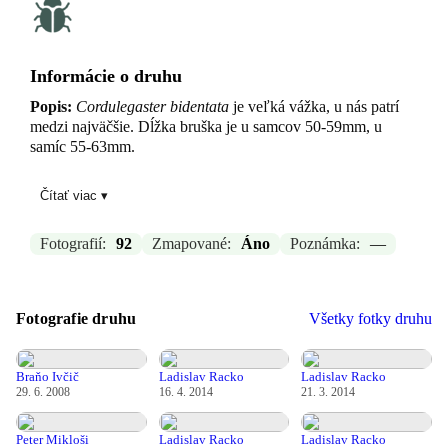
Informácie o druhu
Popis:
Cordulegaster bidentata
je veľká vážka, u nás patrí
medzi najväčšie. Dĺžka bruška je u samcov 50-59mm, u
samíc 55-63mm.
Telo-
je prevažne čierne so žltými škvrnami.
Hruď
je čierna,
Čítať viac ▾
v predu jeden a na boku sú dva široké žlté pásy. Tretí pás
medzi pásmi na boku chýba alebo je len naznačený.
Bruško
Fotografií:
92
Zmapované:
Áno
Poznámka:
—
je u samcov na 7.-9. článku kyjakovito rozšírené. Na 2.-3.
článku je po dvoch priečnych v strede prerušených, žltých
páskach, ďalšie články majú po jednej, v strede prerušenej
páske. Samice majú bruško valcovité, rovnako zafarbené len
Fotografie druhu
Všetky fotky druhu
žlté pásky sú o dosť širšie. Prívesky samcov sú rovnobežné
na báze sa nedotýkajú, pri pohľade z boku je vidieť dva malé
zúbky. Samice majú výrazné kladielko, ktoré je celé čierne
Braňo Ivčič
Ladislav Racko
Ladislav Racko
bez bazálnej škvrny.
29. 6. 2008
16. 4. 2014
21. 3. 2014
Oči-
sú na vrchu hlavy len úzko spojené, jasno zelené.
Krídla-
sú číre. Dĺžka krídla je 41-47 mm. Samce majú v
Peter Mikloši
Ladislav Racko
Ladislav Racko
zadnom krídle análny uhol ktorý tvoria 3 bunky žilnatiny.