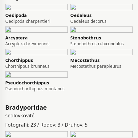
Oedipoda
Oedaleus
Oedipoda charpentieri
Oedaleus decorus
Arcyptera
Stenobothrus
Arcyptera brevipennis
Stenobothrus rubicundulus
Chorthippus
Mecostethus
Chorthippus brunneus
Mecostethus parapleurus
Pseudochorthippus
Pseudochorthippus montanus
Bradyporidae
sedlovkovité
Fotografií: 23 / Rodov: 3 / Druhov: 5