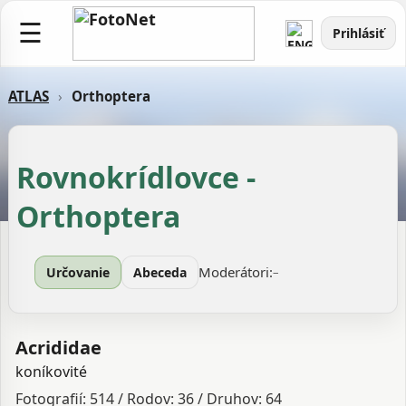
☰
Prihlásiť
ATLAS
›
Orthoptera
Rovnokrídlovce -
Orthoptera
Moderátori:
Určovanie
Abeceda
–
Acrididae
koníkovité
Fotografií: 514 / Rodov: 36 / Druhov: 64