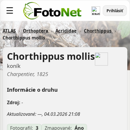
☰
Prihlásiť
ATLAS
›
Orthoptera
›
Acrididae
›
Chorthippus
›
Chorthippus mollis
Chorthippus mollis
koník
Charpentier, 1825
Informácie o druhu
Zdroj:
-
Aktualizované: —, 04.03.2026 21:08
Fotografií:
3
Zmapované:
Áno