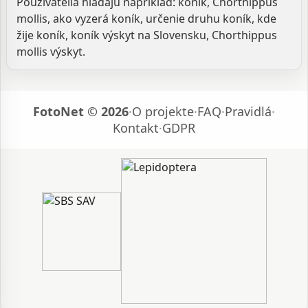
Používatelia hľadajú napríklad: koník, Chorthippus
mollis, ako vyzerá koník, určenie druhu koník, kde
žije koník, koník výskyt na Slovensku, Chorthippus
mollis výskyt.
FotoNet © 2026
·
O projekte
·
FAQ
·
Pravidlá
·
Kontakt
·
GDPR