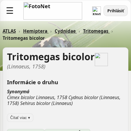
☰
Prihlásiť
ATLAS
›
Hemiptera
›
Cydnidae
›
Tritomegas
›
Tritomegas bicolor
Tritomegas bicolor
(Linnaeus, 1758)
Informácie o druhu
Synonymá
Cimex bicolor Linnaeus, 1758 Cydnus bicolor (Linnaeus,
1758) Sehirus bicolor (Linnaeus)
Zdroj:
GBIF
Čítať viac ▾
Aktualizované: Laco Tábi, 19.03.2026 18:15