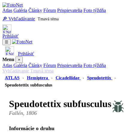
Atlas
Galéria
Články
Fórum
Prispievatelia
Foto týždňa
🔎 Vyhľadávanie
Tmavá téma
Prihlásiť
☰
Prihlásiť
Menu
×
Atlas
Galéria
Články
Fórum
Prispievatelia
Foto týždňa
Vyhľadávanie
Tmavá téma
ATLAS
›
Hemiptera
›
Cicadellidae
›
Speudotettix
›
Speudotettix subfusculus
Speudotettix subfusculus
Fallén, 1806
Informácie o druhu