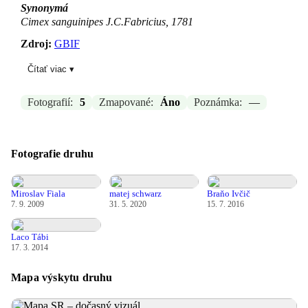
Synonymá
Cimex sanguinipes J.C.Fabricius, 1781
Zdroj:
GBIF
Čítať viac ▾
Aktualizované: Laco Tábi, 29.03.2026 16:37
Fotografií:
5
Zmapované:
Áno
Poznámka:
—
Fotografie druhu
Miroslav Fiala
matej schwarz
Braňo Ivčič
7. 9. 2009
31. 5. 2020
15. 7. 2016
Laco Tábi
17. 3. 2014
Mapa výskytu druhu