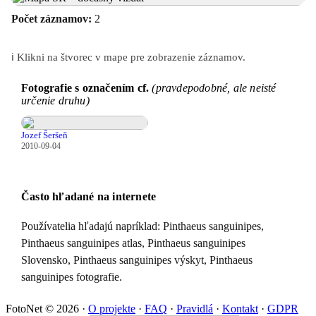
Počet záznamov:
2
ℹ️ Klikni na štvorec v mape pre zobrazenie záznamov.
Fotografie s označením cf.
(pravdepodobné, ale neisté
určenie druhu)
Jozef Šeršeň
2010-09-04
Často hľadané na internete
Používatelia hľadajú napríklad: Pinthaeus sanguinipes,
Pinthaeus sanguinipes atlas, Pinthaeus sanguinipes
Slovensko, Pinthaeus sanguinipes výskyt, Pinthaeus
sanguinipes fotografie.
FotoNet © 2026
·
O projekte
·
FAQ
·
Pravidlá
·
Kontakt
·
GDPR