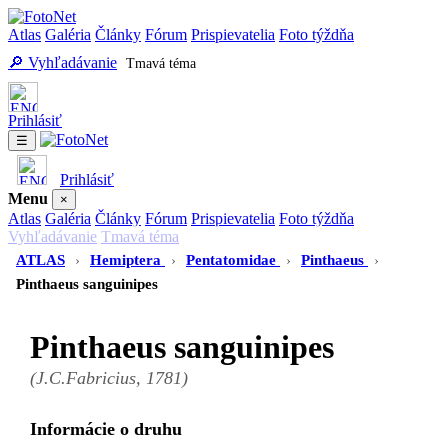
Atlas
Galéria
Články
Fórum
Prispievatelia
Foto týždňa
🔎 Vyhľadávanie
Tmavá téma
Prihlásiť
☰
Prihlásiť
Menu
×
Atlas
Galéria
Články
Fórum
Prispievatelia
Foto týždňa
Vyhľadávanie
Tmavá téma
ATLAS
›
Hemiptera
›
Pentatomidae
›
Pinthaeus
›
Pinthaeus sanguinipes
Pinthaeus sanguinipes
(J.C.Fabricius, 1781)
Informácie o druhu