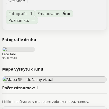
Čítať viac ▾
Orthotylus flavosponsus Gollner-Scheiding, 1974
Orthotylus guttula (Matsumura, 1917) Orthotylus
nigropilosus Carvalho, 1958 Orthotylus parallelus
Fotografií:
1
Zmapované:
Áno
Carvalho, 1958 Orthotylus pulchellus (Reuter, 1874)
Poznámka:
—
Orthotylus viridipennis (Dahlbom, 1851) Orthotylus
viridipunctatus Carvalho, 1958 Phytocoris flavosparsus
C.Sahlberg, 1841 Phytocoris viridipennis Dahlbom, 1851
Fotografie druhu
Zdroj:
GBIF
Aktualizované: Laco Tábi, 29.03.2026 10:22
Laco Tábi
30. 8. 2018
Mapa výskytu druhu
Počet záznamov:
1
ℹ️ Klikni na štvorec v mape pre zobrazenie záznamov.