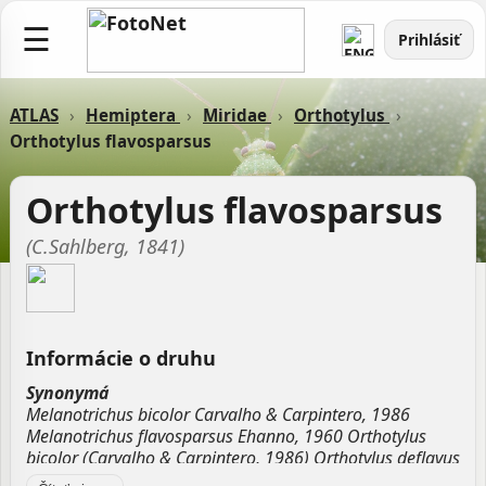
☰
Prihlásiť
ATLAS
›
Hemiptera
›
Miridae
›
Orthotylus
›
Orthotylus flavosparsus
Orthotylus flavosparsus
(C.Sahlberg, 1841)
Informácie o druhu
Synonymá
Melanotrichus bicolor Carvalho & Carpintero, 1986
Melanotrichus flavosparsus Ehanno, 1960 Orthotylus
bicolor (Carvalho & Carpintero, 1986) Orthotylus deflavus
Stichel, 1957 Orthotylus flavosparus deflava Stichel, 1957