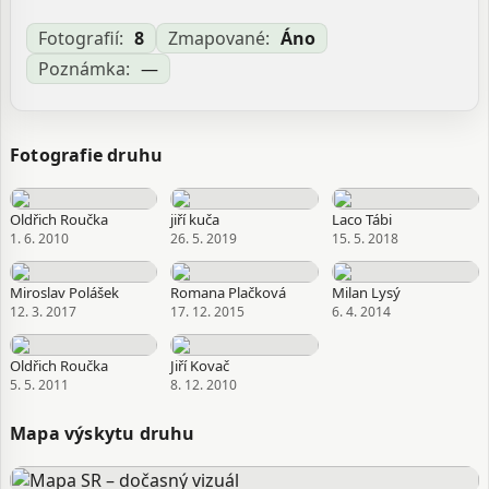
Dorthezia dispar Kaltenbach, 1874 Orthezia arenariae
Vayssière, 1924 Orthezia cataphracta Signoret, 1876
Fotografií:
8
Zmapované:
Áno
Orthezia characias Bosc d'Antic, 1784 Orthezia
Poznámka:
—
maenariensis Douglas, 1884 Orthezia martelli Leonardi,
1908
Zdroj:
GBIF
Fotografie druhu
Aktualizované: Laco Tábi, 21.04.2026 11:16
Oldřich Roučka
jiří kuča
Laco Tábi
1. 6. 2010
26. 5. 2019
15. 5. 2018
Miroslav Polášek
Romana Plačková
Milan Lysý
12. 3. 2017
17. 12. 2015
6. 4. 2014
Oldřich Roučka
Jiří Kovač
5. 5. 2011
8. 12. 2010
Mapa výskytu druhu