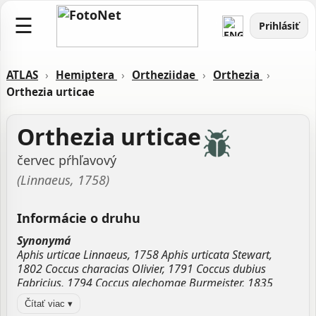
☰
Prihlásiť
ATLAS
›
Hemiptera
›
Ortheziidae
›
Orthezia
›
Orthezia urticae
Orthezia urticae
červec pŕhľavový
(Linnaeus, 1758)
Informácie o druhu
Synonymá
Aphis urticae Linnaeus, 1758 Aphis urticata Stewart,
1802 Coccus characias Olivier, 1791 Coccus dubius
Fabricius, 1794 Coccus glechomae Burmeister, 1835
Dorthesia urticae Burmeister, 1835 Dorthezia characias
Čítať viac ▾
Bosc d'Antic, 1785 Dorthezia delavauxii Thiebaut, 1825