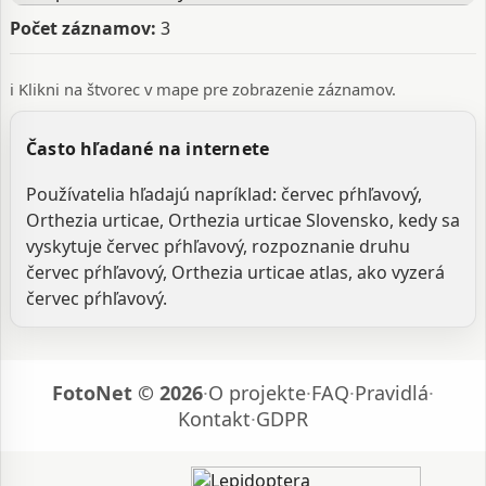
Počet záznamov:
3
ℹ️ Klikni na štvorec v mape pre zobrazenie záznamov.
Často hľadané na internete
Používatelia hľadajú napríklad: červec pŕhľavový,
Orthezia urticae, Orthezia urticae Slovensko, kedy sa
vyskytuje červec pŕhľavový, rozpoznanie druhu
červec pŕhľavový, Orthezia urticae atlas, ako vyzerá
červec pŕhľavový.
FotoNet © 2026
·
O projekte
·
FAQ
·
Pravidlá
·
Kontakt
·
GDPR