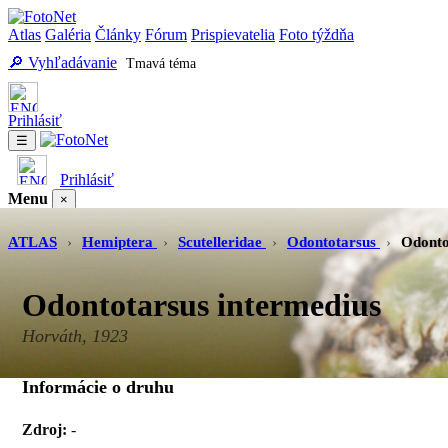
Atlas
Galéria
Články
Fórum
Prispievatelia
Foto týždňa
🔎 Vyhľadávanie
Tmavá téma
Prihlásiť
☰
Prihlásiť
Menu
×
Atlas
Galéria
Články
Fórum
Prispievatelia
Foto týždňa
Vyhľadávanie
ATLAS
›
Hemiptera
›
Scutelleridae
›
Odontotarsus
›
Odonto
Odontotarsus intermedius
Horváth, 1923
Informácie o druhu
Zdroj:
-