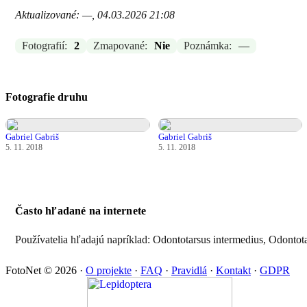
Aktualizované: —, 04.03.2026 21:08
Fotografií:
2
Zmapované:
Nie
Poznámka:
—
Fotografie druhu
Gabriel Gabriš
Gabriel Gabriš
5. 11. 2018
5. 11. 2018
Často hľadané na internete
Používatelia hľadajú napríklad: Odontotarsus intermedius, Odontota
FotoNet © 2026
·
O projekte
·
FAQ
·
Pravidlá
·
Kontakt
·
GDPR