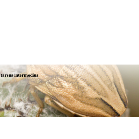
Tmavá téma
tarsus intermedius