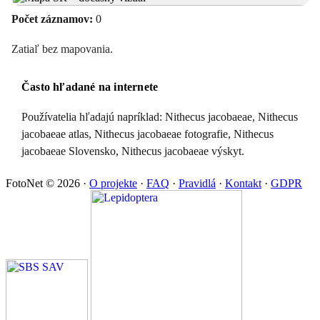
Počet záznamov:
0
Zatiaľ bez mapovania.
Často hľadané na internete
Používatelia hľadajú napríklad: Nithecus jacobaeae, Nithecus
jacobaeae atlas, Nithecus jacobaeae fotografie, Nithecus
jacobaeae Slovensko, Nithecus jacobaeae výskyt.
FotoNet © 2026
·
O projekte
·
FAQ
·
Pravidlá
·
Kontakt
·
GDPR