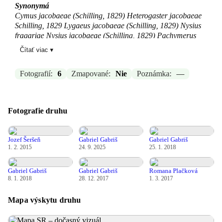
Synonymá
Cymus jacobaeae (Schilling, 1829) Heterogaster jacobaeae
Schilling, 1829 Lygaeus jacobaeae (Schilling, 1829) Nysius
fragariae Nysius jacobaeae (Schilling, 1829) Pachymerus
fragariae Boheman, 1852
Čítať viac ▾
Zdroj:
GBIF
Fotografií:
6
Zmapované:
Nie
Poznámka:
—
Aktualizované: Laco Tábi, 17.03.2026 21:02
Fotografie druhu
Jozef Šeršeň
Gabriel Gabriš
Gabriel Gabriš
1. 2. 2015
24. 9. 2025
25. 1. 2018
Gabriel Gabriš
Gabriel Gabriš
Romana Plačková
8. 1. 2018
28. 12. 2017
1. 3. 2017
Mapa výskytu druhu