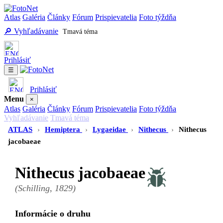
Atlas
Galéria
Články
Fórum
Prispievatelia
Foto týždňa
🔎 Vyhľadávanie
Tmavá téma
Prihlásiť
☰
Prihlásiť
Menu
×
Atlas
Galéria
Články
Fórum
Prispievatelia
Foto týždňa
Vyhľadávanie
Tmavá téma
ATLAS
›
Hemiptera
›
Lygaeidae
›
Nithecus
›
Nithecus
jacobaeae
Nithecus jacobaeae
(Schilling, 1829)
Informácie o druhu