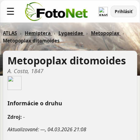
☰
Prihlásiť
ATLAS
›
Hemiptera
›
Lygaeidae
›
Metopoplax
›
Metopoplax ditomoides
Metopoplax ditomoides
A. Costa, 1847
Informácie o druhu
Zdroj:
-
Aktualizované: —, 04.03.2026 21:08