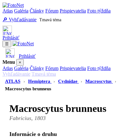
Atlas
Galéria
Články
Fórum
Prispievatelia
Foto týždňa
🔎 Vyhľadávanie
Tmavá téma
Prihlásiť
☰
Prihlásiť
Menu
×
Atlas
Galéria
Články
Fórum
Prispievatelia
Foto týždňa
Vyhľadávanie
Tmavá téma
ATLAS
›
Hemiptera
›
Cydnidae
›
Macroscytus
›
Macroscytus brunneus
Macroscytus brunneus
Fabricius, 1803
Informácie o druhu