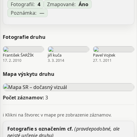
Fotografií:
4
Zmapované:
Áno
Poznámka:
—
Fotografie druhu
František ŠARŽÍK
jiří kuča
Pavel Vojtek
17. 2. 2010
3. 3. 2014
27. 1. 2011
Mapa výskytu druhu
Počet záznamov:
3
ℹ️ Klikni na štvorec v mape pre zobrazenie záznamov.
Fotografie s označením cf.
(pravdepodobné, ale
neisté určenie druhu)