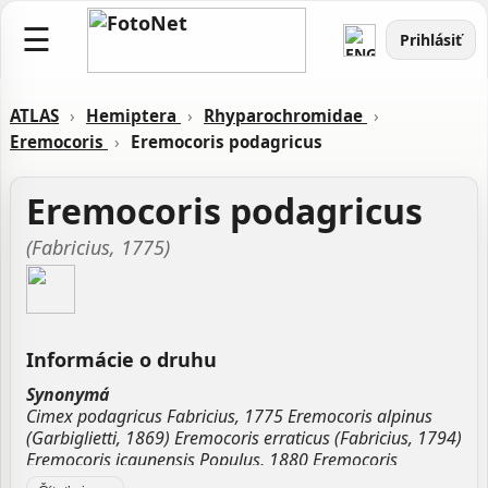
☰
Prihlásiť
ATLAS
›
Hemiptera
›
Rhyparochromidae
›
Eremocoris
›
Eremocoris podagricus
Eremocoris podagricus
(Fabricius, 1775)
Informácie o druhu
Synonymá
Cimex podagricus Fabricius, 1775 Eremocoris alpinus
(Garbiglietti, 1869) Eremocoris erraticus (Fabricius, 1794)
Eremocoris icaunensis Populus, 1880 Eremocoris
podagricus alpina Eremocoris podagricus podagricus