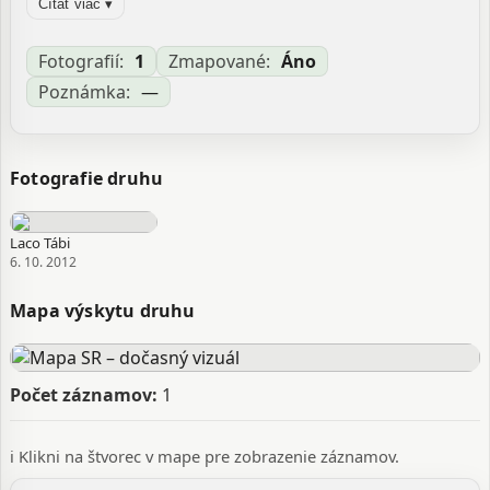
Čítať viac ▾
(Fabricius, 1775) Lygaeus podagricus (Fabricius, 1775)
Pachymerus podagricus (Fabricius, 1775)
Rhyparochromus alpinus Garbiglietti, 1869
Fotografií:
1
Zmapované:
Áno
Poznámka:
—
Zdroj:
GBIF
Aktualizované: Laco Tábi, 29.03.2026 10:46
Fotografie druhu
Laco Tábi
6. 10. 2012
Mapa výskytu druhu
Počet záznamov:
1
ℹ️ Klikni na štvorec v mape pre zobrazenie záznamov.