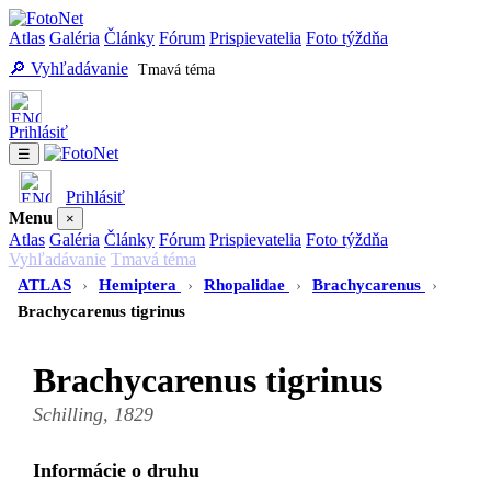
Atlas
Galéria
Články
Fórum
Prispievatelia
Foto týždňa
🔎 Vyhľadávanie
Tmavá téma
Prihlásiť
☰
Prihlásiť
Menu
×
Atlas
Galéria
Články
Fórum
Prispievatelia
Foto týždňa
Vyhľadávanie
Tmavá téma
ATLAS
›
Hemiptera
›
Rhopalidae
›
Brachycarenus
›
Brachycarenus tigrinus
Brachycarenus tigrinus
Schilling, 1829
Informácie o druhu