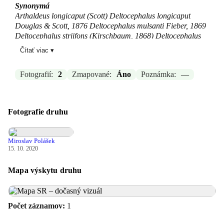
Synonymá
Arthaldeus longicaput (Scott) Deltocephalus longicaput
Douglas & Scott, 1876 Deltocephalus mulsanti Fieber, 1869
Deltocephalus striifons (Kirschbaum, 1868) Deltocephalus
striifrons (Kirschbaum, 1868) Jassus striifrons Kirschbaum,
Čítať viac ▾
1868
Zdroj:
GBIF
Fotografií:
2
Zmapované:
Áno
Poznámka:
—
Aktualizované: Laco Tábi, 28.03.2026 17:20
Fotografie druhu
Miroslav Polášek
15. 10. 2020
Mapa výskytu druhu
Počet záznamov:
1