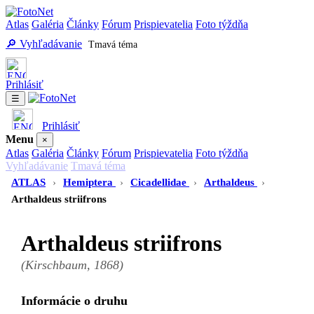
Atlas
Galéria
Články
Fórum
Prispievatelia
Foto týždňa
🔎 Vyhľadávanie
Tmavá téma
Prihlásiť
☰
Prihlásiť
Menu
×
Atlas
Galéria
Články
Fórum
Prispievatelia
Foto týždňa
Vyhľadávanie
Tmavá téma
ATLAS
›
Hemiptera
›
Cicadellidae
›
Arthaldeus
›
Arthaldeus striifrons
Arthaldeus striifrons
(Kirschbaum, 1868)
Informácie o druhu