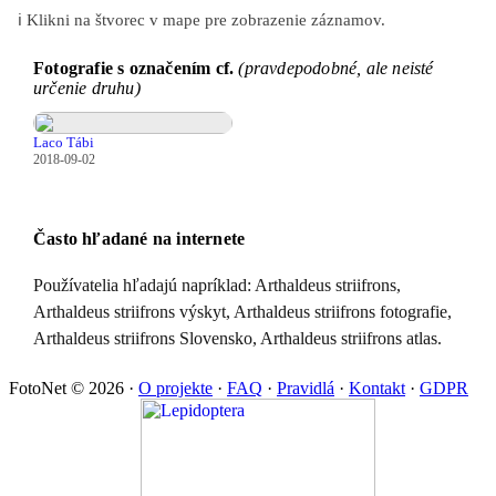
ℹ️ Klikni na štvorec v mape pre zobrazenie záznamov.
Fotografie s označením cf.
(pravdepodobné, ale neisté
určenie druhu)
Laco Tábi
2018-09-02
Často hľadané na internete
Používatelia hľadajú napríklad: Arthaldeus striifrons,
Arthaldeus striifrons výskyt, Arthaldeus striifrons fotografie,
Arthaldeus striifrons Slovensko, Arthaldeus striifrons atlas.
FotoNet © 2026
·
O projekte
·
FAQ
·
Pravidlá
·
Kontakt
·
GDPR