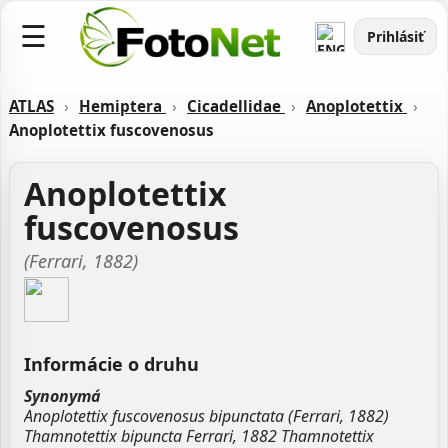
☰
Prihlásiť
ATLAS
›
Hemiptera
›
Cicadellidae
›
Anoplotettix
›
Anoplotettix fuscovenosus
Anoplotettix
fuscovenosus
(Ferrari, 1882)
Informácie o druhu
Synonymá
Anoplotettix fuscovenosus bipunctata (Ferrari, 1882)
Thamnotettix bipuncta Ferrari, 1882 Thamnotettix