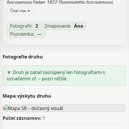
fuscovenosa Fieber, 1872 Thamnotettix fuscovenosus
Ferrari, 1882 Thamnotettix fuscovenosus bipuncta
Čítať viac ▾
Ferrari, 1882
Zdroj:
GBIF
Fotografií:
2
Zmapované:
Áno
Poznámka:
—
Aktualizované: Laco Tábi, 28.03.2026 17:37
Fotografie druhu
🔽 Druh je zatiaľ zastúpený len fotografiami s
označením cf. – pozri nižšie.
Mapa výskytu druhu
Počet záznamov:
1