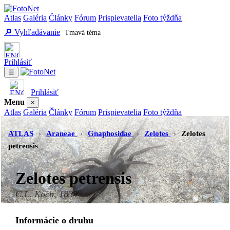
Atlas
Galéria
Články
Fórum
Prispievatelia
Foto týždňa
🔎 Vyhľadávanie
Tmavá téma
Prihlásiť
☰
Prihlásiť
Menu
×
Atlas
Galéria
Články
Fórum
Prispievatelia
Foto týždňa
Vyhľadávanie
Tmavá téma
ATLAS
›
Araneae
›
Gnaphosidae
›
Zelotes
›
Zelotes
petrensis
Zelotes petrensis
C.L. Koch, 1839
Informácie o druhu