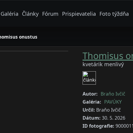
Galéria
Články
Fórum
Prispievatelia
Foto týždňa
homisus onustus
Thomisus o
kvetárik menlivý
Autor:
Braňo Ivčič
Galéria:
PAVÚKY
Určil:
Braňo Ivčič
Dátum:
30. 5. 2026
ID fotografie:
900001