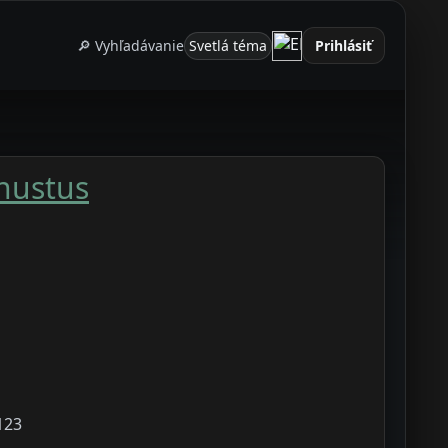
🔎 Vyhľadávanie
Svetlá téma
Prihlásiť
nustus
123