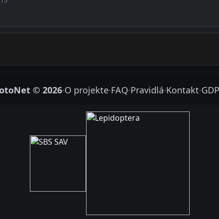
:15
otoNet © 2026
·
O projekte
·
FAQ
·
Pravidlá
·
Kontakt
·
GDP