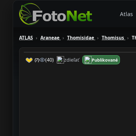
Atlas
ATLAS
›
Araneae
›
Thomisidae
›
Thomisus
›
T
zdieľať
(40)
Publikované
(7)