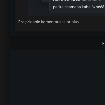
2026-06-04 14:23
pecka znamená kabelóznééé
Pre pridanie komentára sa prihlás.
F