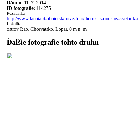
Dátum:
11. 7. 2014
ID fotografie:
114275
Poznámka
http://www.lacotabi-photo.sk/nove-foto/thomisus-onustus-kvetari
Lokalita
ostrov Rab, Chorvátsko, Lopar, 0 m n. m.
Ďalšie fotografie tohto druhu