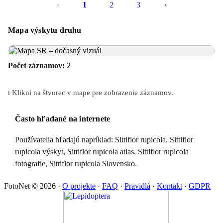
‹
1
2
3
›
Mapa výskytu druhu
Počet záznamov:
2
ℹ️ Klikni na štvorec v mape pre zobrazenie záznamov.
Často hľadané na internete
Používatelia hľadajú napríklad: Sittiflor rupicola, Sittiflor
rupicola výskyt, Sittiflor rupicola atlas, Sittiflor rupicola
fotografie, Sittiflor rupicola Slovensko.
FotoNet © 2026
·
O projekte
·
FAQ
·
Pravidlá
·
Kontakt
·
GDPR