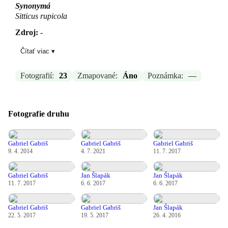
Synonymá
Sitticus rupicola
Zdroj:
-
Čítať viac ▾
Aktualizované: —, 04.03.2026 21:08
Fotografií:
23
Zmapované:
Áno
Poznámka:
—
Fotografie druhu
Gabriel Gabriš
Gabriel Gabriš
Gabriel Gabriš
9. 4. 2014
4. 7. 2021
11. 7. 2017
Gabriel Gabriš
Jan Šlapák
Jan Šlapák
11. 7. 2017
6. 6. 2017
6. 6. 2017
Gabriel Gabriš
Gabriel Gabriš
Jan Šlapák
22. 5. 2017
19. 5. 2017
26. 4. 2016