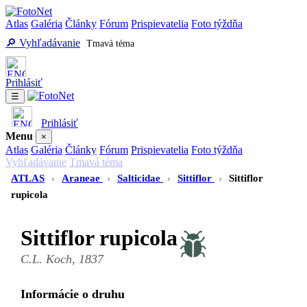
Atlas
Galéria
Články
Fórum
Prispievatelia
Foto týždňa
🔎 Vyhľadávanie
Tmavá téma
Prihlásiť
☰
Prihlásiť
Menu
×
Atlas
Galéria
Články
Fórum
Prispievatelia
Foto týždňa
Vyhľadávanie
Tmavá téma
ATLAS
›
Araneae
›
Salticidae
›
Sittiflor
›
Sittiflor
rupicola
Sittiflor rupicola
C.L. Koch, 1837
Informácie o druhu