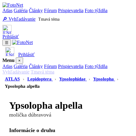
Atlas
Galéria
Články
Fórum
Prispievatelia
Foto týždňa
🔎 Vyhľadávanie
Tmavá téma
Prihlásiť
☰
Prihlásiť
Menu
×
Atlas
Galéria
Články
Fórum
Prispievatelia
Foto týždňa
Vyhľadávanie
Tmavá téma
ATLAS
›
Lepidoptera
›
Ypsolophidae
›
Ypsolopha
›
Ypsolopha alpella
Ypsolopha alpella
molička dúbravová
Informácie o druhu