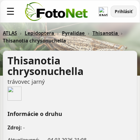
☰
Prihlásiť
ATLAS
›
Lepidoptera
›
Pyralidae
›
Thisanotia
›
Thisanotia chrysonuchella
Thisanotia
chrysonuchella
trávovec jarný
Informácie o druhu
Zdroj:
-