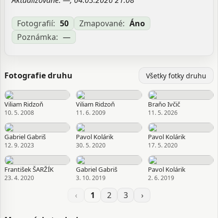
Aktualizované: —, 04.03.2026 21:08
Fotografií:
50
Zmapované:
Áno
Poznámka:
—
Fotografie druhu
Všetky fotky druhu
Viliam Ridzoň
Viliam Ridzoň
Braňo Ivčič
10. 5. 2008
11. 6. 2009
11. 5. 2026
Gabriel Gabriš
Pavol Kolárik
Pavol Kolárik
12. 9. 2023
30. 5. 2020
17. 5. 2020
František ŠARŽÍK
Gabriel Gabriš
Pavol Kolárik
23. 4. 2020
3. 10. 2019
2. 6. 2019
‹
1
2
3
›