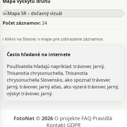
Mapa výskytu druhu
Počet záznamov:
24
ℹ️ Klikni na štvorec v mape pre zobrazenie záznamov.
Často hľadané na internete
Používatelia hľadajú napríklad: trávovec jarný,
Thisanotia chrysonuchella, Thisanotia
chrysonuchella Slovensko, ako spoznať trávovec
jarný, trávovec jarný atlas, ako vyzerá trávovec jarný,
výskyt trávovec jarný.
FotoNet © 2026
·
O projekte
·
FAQ
·
Pravidlá
·
Kontakt
·
GDPR