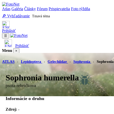
Atlas
Galéria
Články
Fórum
Prispievatelia
Foto týždňa
🔎 Vyhľadávanie
Tmavá téma
Prihlásiť
☰
Prihlásiť
Menu
×
Atlas
Galéria
Články
Fórum
Prispievatelia
Foto týždňa
Vyhľadávanie
ATLAS
›
Lepidoptera
›
Gelechiidae
›
Sophronia
›
Sophronia
Sophronia humerella
psota rebríčkova
Informácie o druhu
Zdroj:
-