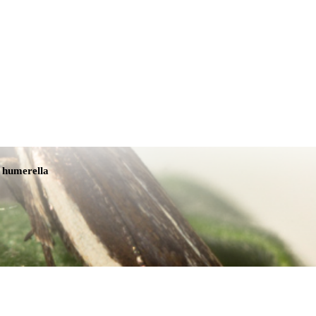
Tmavá téma
 humerella