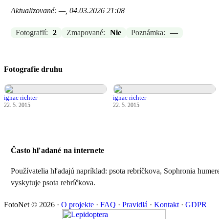
Aktualizované: —, 04.03.2026 21:08
Fotografií:
2
Zmapované:
Nie
Poznámka:
—
Fotografie druhu
ignac richter
ignac richter
22. 5. 2015
22. 5. 2015
Často hľadané na internete
Používatelia hľadajú napríklad: psota rebríčkova, Sophronia humere
vyskytuje psota rebríčkova.
FotoNet © 2026
·
O projekte
·
FAQ
·
Pravidlá
·
Kontakt
·
GDPR