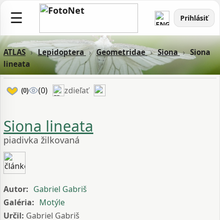
☰
Prihlásiť
ATLAS
›
Lepidoptera
›
Geometridae
›
Siona
›
Siona
lineata
zdieľať
(0)
(0)
Siona lineata
piadivka žilkovaná
Autor:
Gabriel Gabriš
Galéria:
Motýle
Určil:
Gabriel Gabriš