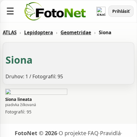
☰
Prihlásiť
ATLAS
›
Lepidoptera
›
Geometridae
›
Siona
Siona
Druhov: 1 / Fotografií: 95
Siona lineata
piadivka žilkovaná
Fotografií: 95
FotoNet © 2026
·
O projekte
·
FAQ
·
Pravidlá
·