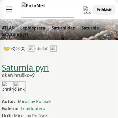
☰
Prihlásiť
ATLAS
›
Lepidoptera
›
Saturniidae
›
Saturnia
›
Saturnia pyri
zdieľať
(0)
(0)
Saturnia pyri
okáň hruškový
Autor:
Miroslav Polášek
Galéria:
Lepidoptera
Určil:
Miroslav Polášek