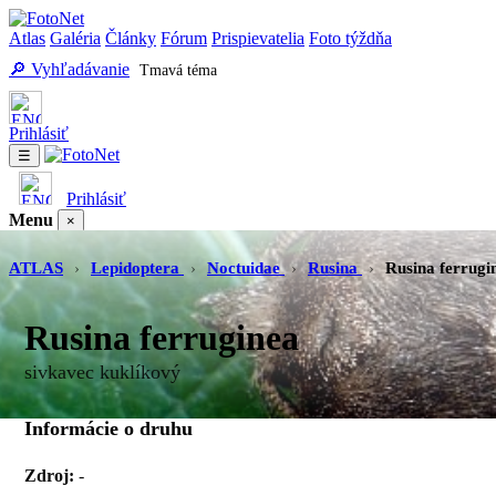
Atlas
Galéria
Články
Fórum
Prispievatelia
Foto týždňa
🔎 Vyhľadávanie
Tmavá téma
Prihlásiť
☰
Prihlásiť
Menu
×
Atlas
Galéria
Články
Fórum
Prispievatelia
Foto týždňa
Vyhľadávanie
ATLAS
›
Lepidoptera
›
Noctuidae
›
Rusina
›
Rusina ferrugi
Rusina ferruginea
sivkavec kuklíkový
Informácie o druhu
Zdroj:
-