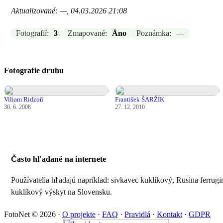
Aktualizované: —, 04.03.2026 21:08
Fotografií:
3
Zmapované:
Áno
Poznámka:
—
Fotografie druhu
Viliam Ridzoň
František ŠARŽÍK
30. 6. 2008
27. 12. 2010
Často hľadané na internete
Používatelia hľadajú napríklad: sivkavec kuklíkový, Rusina ferrugi
kuklíkový výskyt na Slovensku.
FotoNet © 2026
·
O projekte
·
FAQ
·
Pravidlá
·
Kontakt
·
GDPR