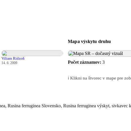
Mapa výskytu druhu
Viliam Ridzoň
Počet záznamov:
3
14. 6. 2009
ℹ️ Klikni na štvorec v mape pre z
nea, Rusina ferruginea Slovensko, Rusina ferruginea výskyt, sivkavec ku