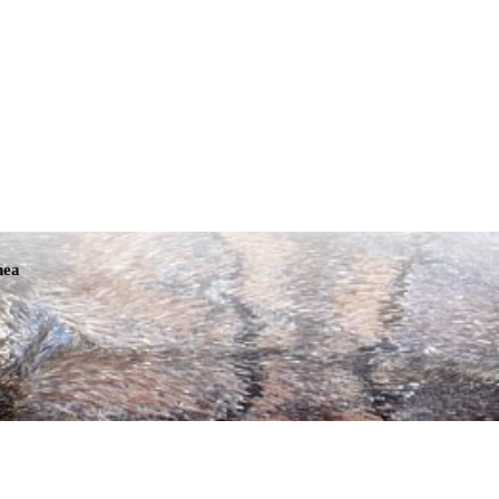
Tmavá téma
nea