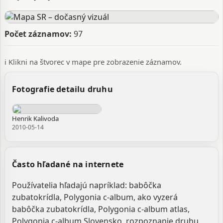
pallidior Petersen Polygonia pusilla Stichel, 1908
Polygonia reichenstettensis Rühl Polygonia uncipuncta
Joseph, 1919 Polygonia variegata Tutt, 1896 Polygonia
vilarrubiai Perez de-Gregorie & Masó Planas Vanena
Počet záznamov:
97
hutchinsoni Robson, 1880 Vanessa c-album (Linnaeus,
1758) Vanessa cloqueti Clément, 1917 Vanessa comma-
alba Miller, 1821 Vanessa f-album Esper, 1783 Vanessa
ℹ️ Klikni na štvorec v mape pre zobrazenie záznamov.
g-album Geoffroy, 1785 Vanessa lutescens Harcourt-
Bath, 1896 Vanessa melanosticta Stephens, 1856
Fotografie detailu druhu
Zdroj:
GBIF
Aktualizované: Viliam Ridzoň, 14.03.2026 20:51
Henrik Kalivoda
2010-05-14
Často hľadané na internete
Používatelia hľadajú napríklad: babôčka
zubatokrídla, Polygonia c-album, ako vyzerá
babôčka zubatokrídla, Polygonia c-album atlas,
Polygonia c-album Slovensko, rozpoznanie druhu