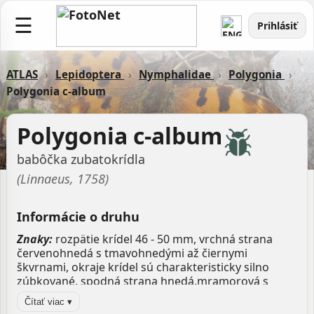
☰
Prihlásiť
ATLAS
›
Lepidoptera
›
Nymphalidae
›
Polygonia
›
Polygonia c-album
Polygonia c-album
babôčka zubatokrídla
(Linnaeus, 1758)
Informácie o druhu
Znaky:
rozpätie krídel 46 - 50 mm, vrchná strana
červenohnedá s tmavohnedými až čiernymi
škvrnami, okraje krídel sú charakteristicky silno
zúbkované, spodná strana hnedá,mramorová s
malou bielou škvrnou v tvare "C"
Čítať viac ▾
Výskyt:
okraje lesov, parky, záhrady, čistinky,