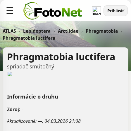
☰
Prihlásiť
ATLAS
›
Lepidoptera
›
Arctiidae
›
Phragmatobia
›
Phragmatobia luctifera
Phragmatobia luctifera
spriadač smútočný
Informácie o druhu
Zdroj:
-
Aktualizované: —, 04.03.2026 21:08