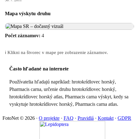
30. 7. 2011
Mapa výskytu druhu
Počet záznamov:
4
ℹ️ Klikni na štvorec v mape pre zobrazenie záznamov.
Často hľadané na internete
Používatelia hľadajú napríklad: hrotokrídlovec horský,
Pharmacis carna, určenie druhu hrotokrídlovec horský,
hrotokrídlovec horský atlas, Pharmacis carna výskyt, kedy sa
vyskytuje hrotokrídlovec horský, Pharmacis carna atlas.
FotoNet © 2026
·
O projekte
·
FAQ
·
Pravidlá
·
Kontakt
·
GDPR