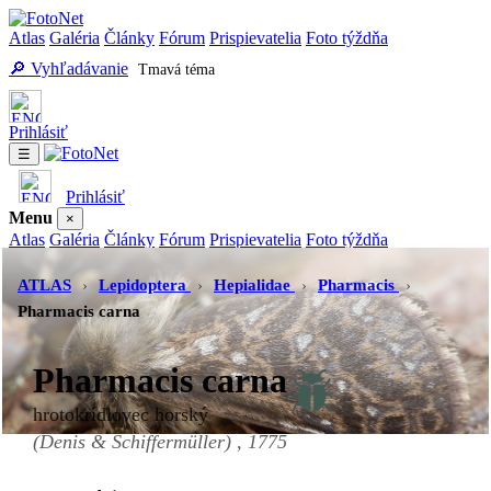
Atlas
Galéria
Články
Fórum
Prispievatelia
Foto týždňa
🔎 Vyhľadávanie
Tmavá téma
Prihlásiť
☰
Prihlásiť
Menu
×
Atlas
Galéria
Články
Fórum
Prispievatelia
Foto týždňa
Vyhľadávanie
Tmavá téma
ATLAS
›
Lepidoptera
›
Hepialidae
›
Pharmacis
›
Pharmacis carna
Pharmacis carna
hrotokrídlovec horský
(Denis & Schiffermüller) , 1775