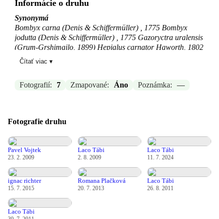
Informácie o druhu
Synonymá
Bombyx carna (Denis & Schiffermüller) , 1775 Bombyx
jodutta (Denis & Schiffermüller) , 1775 Gazoryctra uralensis
(Grum-Grshimailo, 1899) Hepialus carnator Haworth, 1802
Hepialus joduttator Haworth, 1802 Hepialus transsylvanica
Čítať viac ▾
Daniel, 1949 Hepialus uralensis Grum-Grshimailo, 1899
Hepiolus socordis Freyer, 1850 Hepiolus uredo Freyer, 1850
Fotografií:
7
Zmapované:
Áno
Poznámka:
—
Korscheltellus carna (Esper, 1785) Phalaena carna Denis &
Schiffermüller, 1775
Zdroj:
GBIF
Fotografie druhu
Aktualizované: Laco Tábi, 14.04.2026 13:54
Pavel Vojtek
Laco Tábi
Laco Tábi
23. 2. 2009
2. 8. 2009
11. 7. 2024
ignac richter
Romana Plačková
Laco Tábi
15. 7. 2015
20. 7. 2013
26. 8. 2011
Laco Tábi