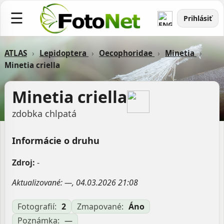
☰
Prihlásiť
ATLAS
›
Lepidoptera
›
Oecophoridae
›
Minetia
›
Minetia criella
Minetia criella
zdobka chlpatá
Informácie o druhu
Zdroj:
-
Aktualizované: —, 04.03.2026 21:08
Fotografií:
2
Zmapované:
Áno
Poznámka:
—