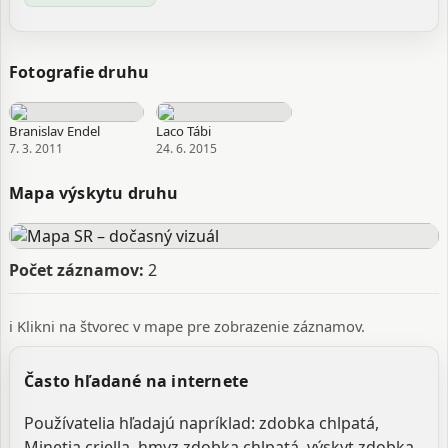
Fotografie druhu
Branislav Endel
Laco Tábi
7. 3. 2011
24. 6. 2015
Mapa výskytu druhu
Počet záznamov:
2
ℹ️ Klikni na štvorec v mape pre zobrazenie záznamov.
Často hľadané na internete
Používatelia hľadajú napríklad: zdobka chlpatá,
Minetia criella, hmyz zdobka chlpatá, výskyt zdobka