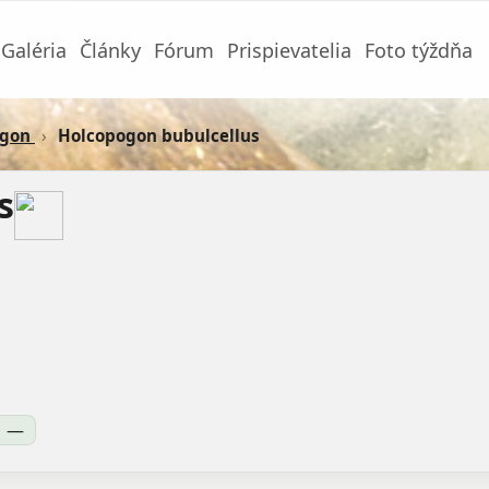
Galéria
Články
Fórum
Prispievatelia
Foto týždňa
ogon
›
Holcopogon bubulcellus
s
—