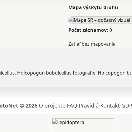
Mapa výskytu druhu
Počet záznamov:
0
Zatiaľ bez mapovania.
ulcellus, Holcopogon bubulcellus fotografie, Holcopogon b
otoNet © 2026
·
O projekte
·
FAQ
·
Pravidlá
·
Kontakt
·
GDP