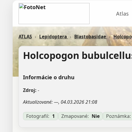
Atlas
ATLAS
›
Lepidoptera
›
Blastobasidae
›
Holcop
Holcopogon bubulcellu
Informácie o druhu
Zdroj:
-
Aktualizované: —, 04.03.2026 21:08
Fotografií:
1
Zmapované:
Nie
Poznámka: