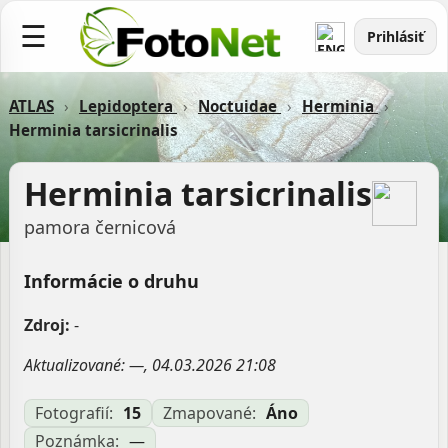
☰
Prihlásiť
ATLAS
›
Lepidoptera
›
Noctuidae
›
Herminia
›
Herminia tarsicrinalis
Herminia tarsicrinalis
pamora černicová
Informácie o druhu
Zdroj:
-
Aktualizované: —, 04.03.2026 21:08
Fotografií:
15
Zmapované:
Áno
Poznámka:
—