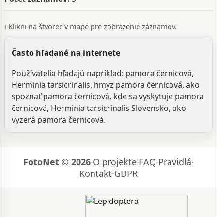
ℹ️ Klikni na štvorec v mape pre zobrazenie záznamov.
Často hľadané na internete
Používatelia hľadajú napríklad: pamora černicová,
Herminia tarsicrinalis, hmyz pamora černicová, ako
spoznať pamora černicová, kde sa vyskytuje pamora
černicová, Herminia tarsicrinalis Slovensko, ako
vyzerá pamora černicová.
FotoNet © 2026
·
O projekte
·
FAQ
·
Pravidlá
·
Kontakt
·
GDPR