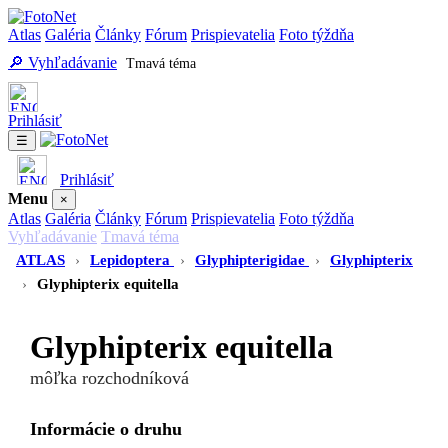
Atlas
Galéria
Články
Fórum
Prispievatelia
Foto týždňa
🔎 Vyhľadávanie
Tmavá téma
Prihlásiť
☰
Prihlásiť
Menu
×
Atlas
Galéria
Články
Fórum
Prispievatelia
Foto týždňa
Vyhľadávanie
Tmavá téma
ATLAS
›
Lepidoptera
›
Glyphipterigidae
›
Glyphipterix
›
Glyphipterix equitella
Glyphipterix equitella
môľka rozchodníková
Informácie o druhu