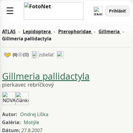
☰
Prihlásiť
ATLAS
›
Lepidoptera
›
Pterophoridae
›
Gillmeria
›
Gillmeria pallidactyla
zdieľať
(0)
(0)
Gillmeria pallidactyla
pierkavec rebríčkový
Autor:
Ondrej Líška
Galéria:
Motýle
Dátum:
27.8.2007