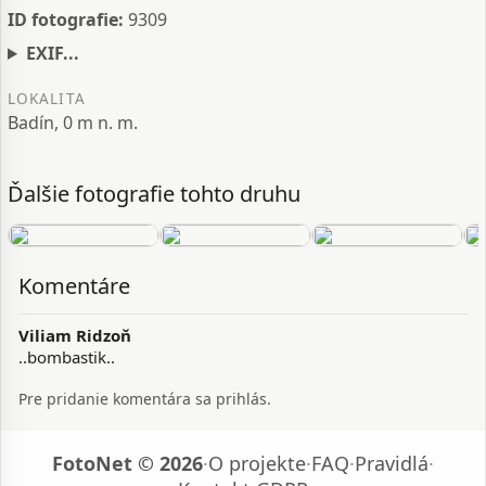
ID fotografie:
9309
EXIF...
LOKALITA
Badín, 0 m n. m.
Ďalšie fotografie tohto druhu
Komentáre
Viliam Ridzoň
..bombastik..
Pre pridanie komentára sa prihlás.
FotoNet © 2026
·
O projekte
·
FAQ
·
Pravidlá
·