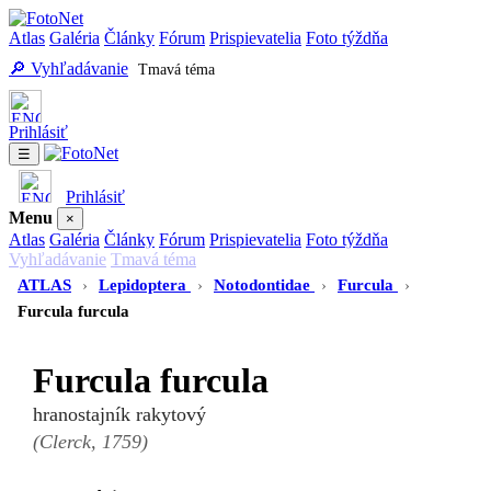
Atlas
Galéria
Články
Fórum
Prispievatelia
Foto týždňa
🔎 Vyhľadávanie
Tmavá téma
Prihlásiť
☰
Prihlásiť
Menu
×
Atlas
Galéria
Články
Fórum
Prispievatelia
Foto týždňa
Vyhľadávanie
Tmavá téma
ATLAS
›
Lepidoptera
›
Notodontidae
›
Furcula
›
Furcula furcula
Furcula furcula
hranostajník rakytový
(Clerck, 1759)