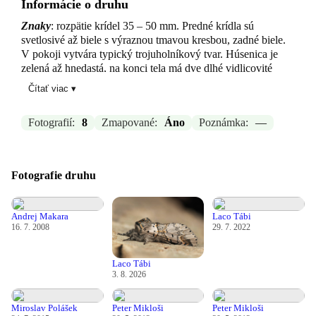
Informácie o druhu
Znaky
: rozpätie krídel 35 – 50 mm. Predné krídla sú
svetlosivé až biele s výraznou tmavou kresbou, zadné biele.
V pokoji vytvára typický trojuholníkový tvar. Húsenica je
zelená až hnedastá, na konci tela má dve dlhé vidlicovité
výbežky, ktorými pri vyrušení aktívne pohybuje.
Čítať viac ▾
Výskyt
: obýva lužné lesy, brehové porasty, parky, aleje,
záhrady a ďalšie stanovištia s výskytom vŕb a topoľov.
Fotografií:
8
Zmapované:
Áno
Poznámka:
—
Dospelé motýle lietajú najmä v noci a prilietajú na svetlo.
Rozšírenie
: takmer celá Európa vrátane Slovenska, miestami
Fotografie druhu
bežný druh.
Čas imága
: IV. – VIII. (1 – 2 generácie podľa oblasti a
priebehu počasia).
Andrej Makara
Laco Tábi
16. 7. 2008
29. 7. 2022
Čas húsenice
: V. – IX.
Laco Tábi
Hostiteľské rastliny
: najmä vŕby (Salix spp.) a topole
3. 8. 2026
(Populus spp.), zriedkavejšie osiky.
Poznámka
: Húsenica pri vyrušení zdvíha prednú časť tela a
Miroslav Polášek
Peter Mikloši
Peter Mikloši