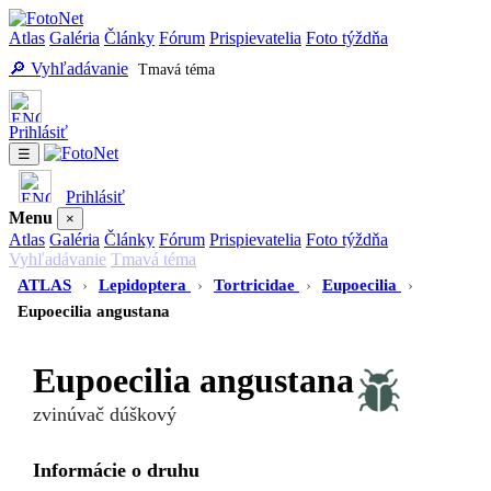
Atlas
Galéria
Články
Fórum
Prispievatelia
Foto týždňa
🔎 Vyhľadávanie
Tmavá téma
Prihlásiť
☰
Prihlásiť
Menu
×
Atlas
Galéria
Články
Fórum
Prispievatelia
Foto týždňa
Vyhľadávanie
Tmavá téma
ATLAS
›
Lepidoptera
›
Tortricidae
›
Eupoecilia
›
Eupoecilia angustana
Eupoecilia angustana
zvinúvač dúškový
Informácie o druhu