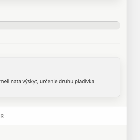
s mellinata výskyt, určenie druhu piadivka
R