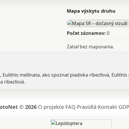
Mapa výskytu druhu
Počet záznamov:
0
Zatiaľ bez mapovania.
, Eulithis mellinata, ako spoznať piadivka ríbezľová, Eulithi
a ríbezľová.
otoNet © 2026
·
O projekte
·
FAQ
·
Pravidlá
·
Kontakt
·
GDP