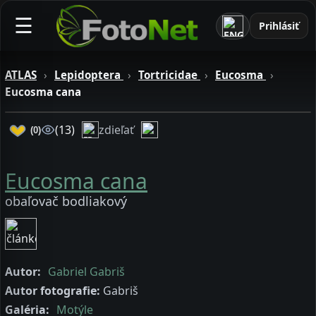
☰
Prihlásiť
ATLAS
›
Lepidoptera
›
Tortricidae
›
Eucosma
›
Eucosma cana
zdieľať
(13)
(0)
Eucosma cana
obaľovač bodliakový
Autor:
Gabriel Gabriš
Autor fotografie:
Gabriš
Galéria:
Motýle