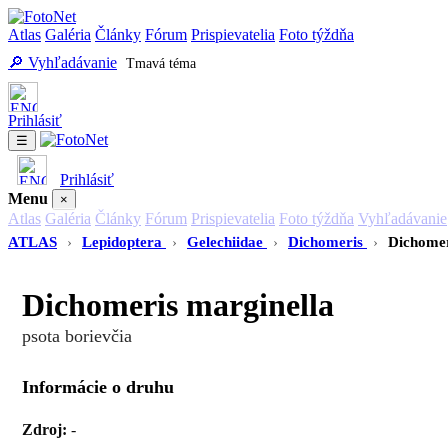
Atlas
Galéria
Články
Fórum
Prispievatelia
Foto týždňa
🔎 Vyhľadávanie
Tmavá téma
Prihlásiť
☰
Prihlásiť
Menu
×
Atlas
Galéria
Články
Fórum
Prispievatelia
Foto týždňa
Vyhľadávanie
ATLAS
›
Lepidoptera
›
Gelechiidae
›
Dichomeris
›
Dichomer
Dichomeris marginella
psota borievčia
Informácie o druhu
Zdroj:
-