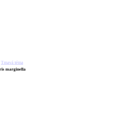
Tmavá téma
is marginella