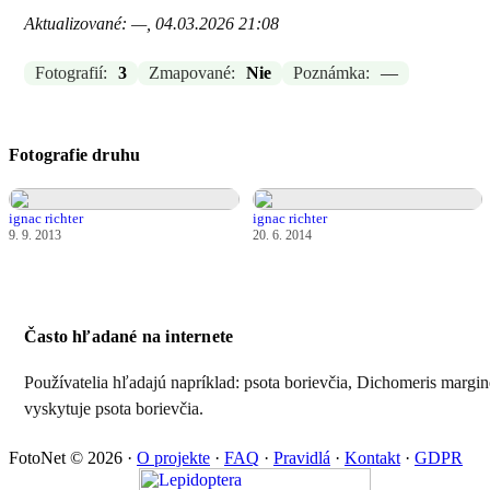
Aktualizované: —, 04.03.2026 21:08
Fotografií:
3
Zmapované:
Nie
Poznámka:
—
Fotografie druhu
ignac richter
ignac richter
9. 9. 2013
20. 6. 2014
Často hľadané na internete
Používatelia hľadajú napríklad: psota borievčia, Dichomeris margine
vyskytuje psota borievčia.
FotoNet © 2026
·
O projekte
·
FAQ
·
Pravidlá
·
Kontakt
·
GDPR