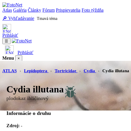
Atlas
Galéria
Články
Fórum
Prispievatelia
Foto týždňa
🔎 Vyhľadávanie
Tmavá téma
Prihlásiť
☰
Prihlásiť
Menu
×
Atlas
Galéria
Články
Fórum
Prispievatelia
Foto týždňa
Vyhľadávanie
ATLAS
›
Lepidoptera
›
Tortricidae
›
Cydia
›
Cydia illutana
Cydia illutana
plodokaz ihličinový
Informácie o druhu
Zdroj:
-