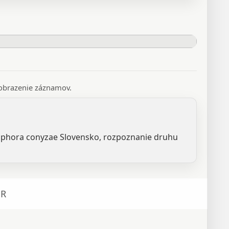
 zobrazenie záznamov.
eophora conyzae Slovensko, rozpoznanie druhu
R