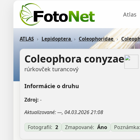
Atlas
ATLAS
›
Lepidoptera
›
Coleophoridae
›
Coleop
Coleophora conyzae
rúrkovček turancový
Informácie o druhu
Zdroj:
-
Aktualizované: —, 04.03.2026 21:08
Fotografií:
2
Zmapované:
Áno
Poznámka