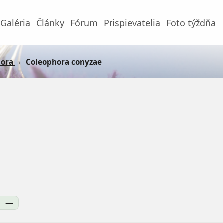
Galéria
Články
Fórum
Prispievatelia
Foto týždňa
hora
›
Coleophora conyzae
:
—