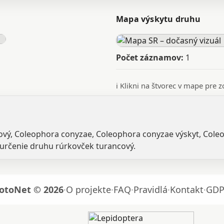
Mapa výskytu druhu
Počet záznamov:
1
ℹ️ Klikni na štvorec v mape pre
ncový, Coleophora conyzae, Coleophora conyzae výskyt, Col
 určenie druhu rúrkovček turancový.
otoNet © 2026
·
O projekte
·
FAQ
·
Pravidlá
·
Kontakt
·
GDP