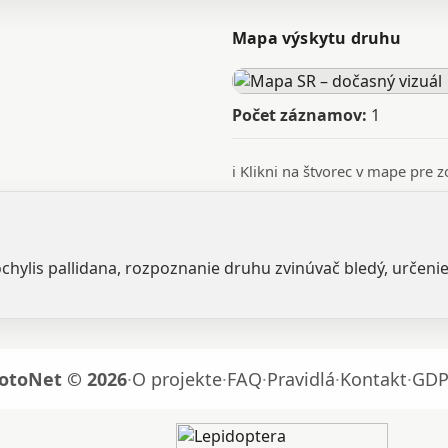
Mapa výskytu druhu
Počet záznamov:
1
ℹ️ Klikni na štvorec v mape pre
ochylis pallidana, rozpoznanie druhu zvinúvač bledý, určenie
otoNet © 2026
·
O projekte
·
FAQ
·
Pravidlá
·
Kontakt
·
GDP