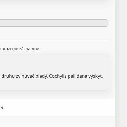
 zobrazenie záznamov.
 druhu zvinúvač bledý, Cochylis pallidana výskyt,
R